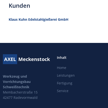
Kunden
Klaus Kuhn Edelstahlgießerei GmbH
Inhalt
AXEL
Meckenstock
Home
Leistungen
Werkzeug und
Vorrichtungsbau
Fertigung
Schweißtechnik
Service
Membacherstraße 15
42477 Radevormwald